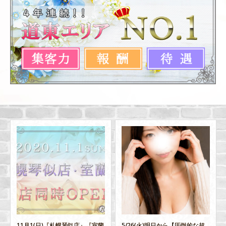
11月1(日)『札幌琴似店』『室蘭
5/26(火)明日から【圧倒的な超