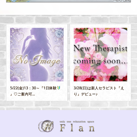
5/22(金)13：30～『1日体験
3/28(日)は新人セラピスト『え
』♡ご案内可...
り』デビュー♪