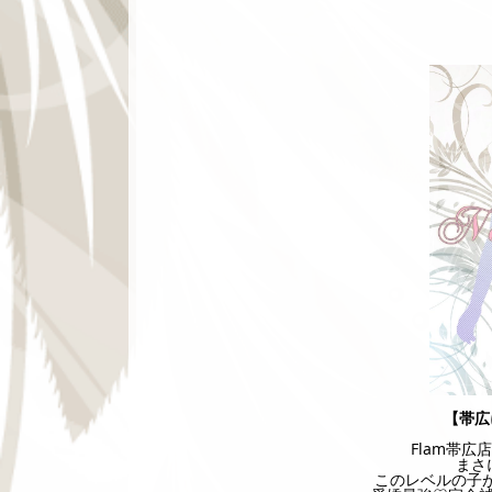
【帯広
Flam帯
まさ
このレベルの子