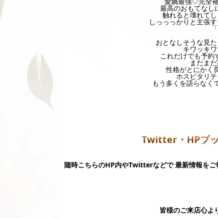
愛嬌最強♡完全補
最高のおもてなし
触れると壊れてし
しっっっかりと主張す
「
おとなしそうな見た
キワッキワ
これだけでも予約
まだまだ
性格がとにかく
ホスピタリテ
もう多くを語らなく
Twitter・HP
随時こちらのHP内やTwitterなどで 最新情報を
皆様のご来店心より