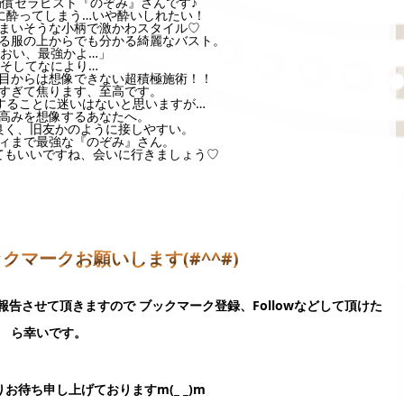
償セラピスト『のぞみ』さんです♪
に酔ってしまう…いや酔いしれたい！
まいそうな小柄で激かわスタイル♡
る服の上からでも分かる綺麗なバスト。
おい、最強かよ…」
そしてなにより…
目からは想像できない超積極施術！！
すぎて焦ります、至高です。
することに迷いはないと思いますが…
高みを想像するあなたへ。
良く、旧友かのように接しやすい。
ィまで最強な『のぞみ』さん。
てもいいですね、会いに行きましょう♡
ブックマークお願いします(#^^#)
ご報告させて頂きますので ブックマーク登録、Followなどして頂けた
ら幸いです。
お待ち申し上げておりますm(_ _)m