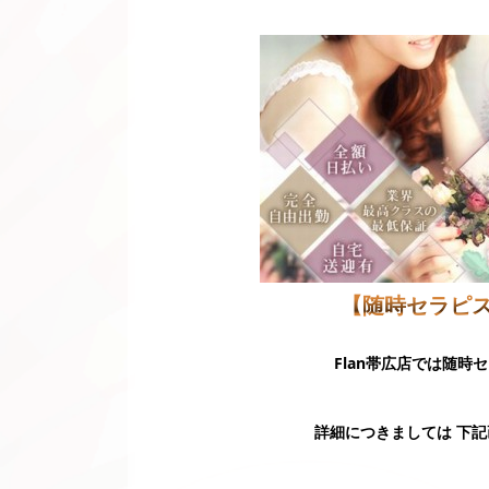
【随時セラピ
Flan帯広店では随
詳細につきましては 下記画