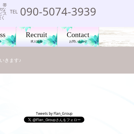
。帯
090-5074-3939
tな
TEL
ピス
能く
ss
Recruit
Contact
ス
求人情報
お問い合わせ
いきます♪
Tweets by Flan_Group