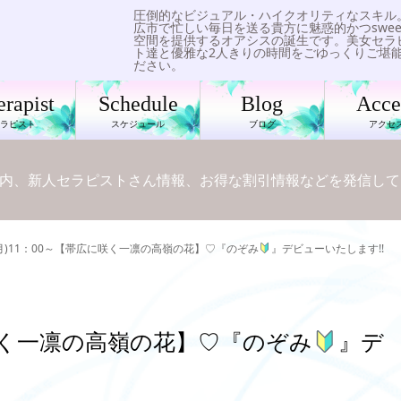
圧倒的なビジュアル・ハイクオリティなスキル
広市で忙しい毎日を送る貴方に魅惑的かつswee
空間を提供するオアシスの誕生です。美女セラ
ト達と優雅な2人きりの時間をごゆっくりご堪
ださい。
erapist
Schedule
Blog
Acce
セラピスト
スケジュール
ブログ
アクセ
内、新人セラピストさん情報、お得な割引情報などを発信して
6(月)11：00～【帯広に咲く一凛の高嶺の花】♡『のぞみ
』デビューいたします!!
広に咲く一凛の高嶺の花】♡『のぞみ
』デ