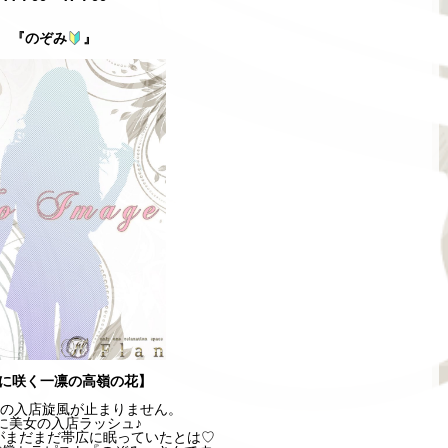
『のぞみ
』
に咲く一凛の高嶺の花】
広店の入店旋風が止まりません。
に美女の入店ラッシュ♪
がまだまだ帯広に眠っていたとは♡