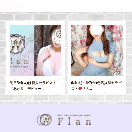
明日5/4(火)は新人セラピスト
6/4(火)～6/7(金)色気抜群セラピ
『あかり』デビュー...
スト
『の...