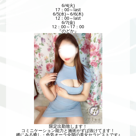
6/4(火)
17：00～last
6/5(水)～6/6(木)
12：00～last
6/7(金)
12：00～17：00
『のどか』
限定出勤致します！
コミニケーション能力と施術がずば抜けてます！
稀にみる癒し・色気オーラ全開の美女セラピストです♪