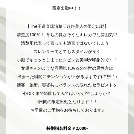
限定出勤中！！
【The王道直球清楚♡超絶美人の限定出勤】
清楚度100％！ 育ちの良さそうなキレカワな雰囲気♡
清楚系代表って言っても過言ではないでしょう！
スレンダーでとてもスタイルが良く
小顔でキュッとしまったクビレと美脚が印象的です！
女優さんのような雰囲気もあるので世の男性方は
出会った瞬間にテンションが上がるはずです( *´艸｀)
接客、施術、容姿共にバランスの取れたセラピストを
心ゆくまで堪能してみてはいかがでしょうか？
4日間の限定出勤となります！！
お早目のご予約をお待ちしております♪
特別指名料金￥2,000-