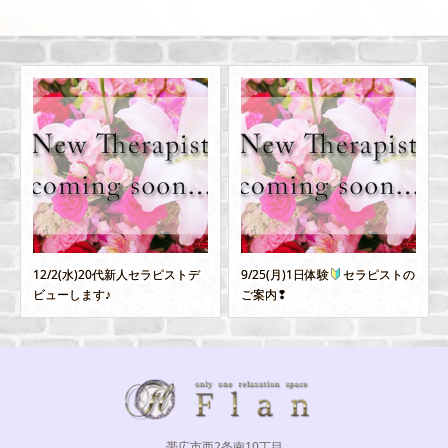
9/25(月)1日体験
セラピストの
10/9(月)～10/12(木)北見店から
ご案内❢
絶対的N...
帯広市西2条南10丁目