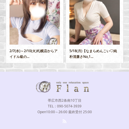
5/18(月)【なまらめんこい♡純
1/20(月)～1/23(木)奇跡の【 神
朴清廉さNo,1...
BODY...
帯広市西2条南10丁目
TEL：090-5074-3939
Open10:00～26:00 最終受付 25:00