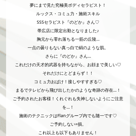
夢にまで見た究極美ボディセラピスト！
ルックス・コミュ力・施術スキル
SSSセラピスト『のどか』さん♡
帯広店に限定出勤となりました♪
胸元から零れ落ちる一筋の丘陵…
一点の曇りもない真っ白で絹のような肌。
さらに『のどか』さん…
これだけの天才的武器を持ちながら、お顔まで美しい♡
それだけにとどまらず！！
コミュ力おばけ！接しやすすぎる♡
まるでテレビから飛び出したかのような奇跡の存在…！
ご予約されたお客様！くれぐれも失神しないようにご注意
を…！
施術のテクニックはFlanグループ内でも随一です♡
ご予約しない=損。
これ以上も以下もありません！